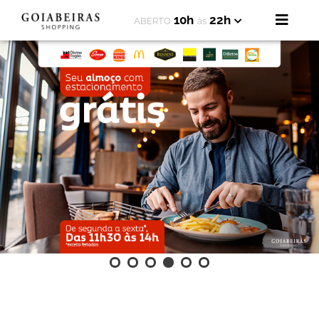
10h
22h
ABERTO
às