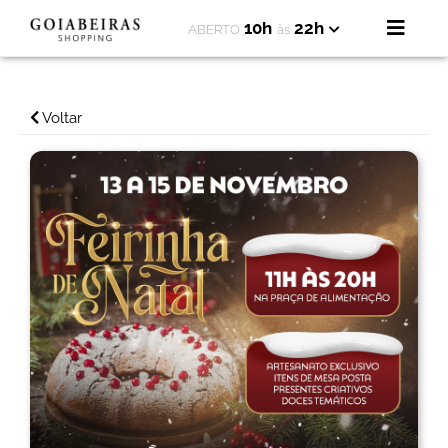
10h
22h
ABERTO
às
Voltar