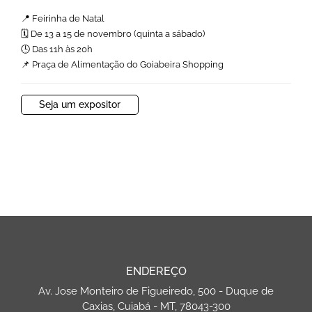
📍 Feirinha de Natal
🗓 De 13 a 15 de novembro (quinta a sábado)
🕒 Das 11h às 20h
📌 Praça de Alimentação do Goiabeira Shopping
Seja um expositor
ENDEREÇO
Av. Jose Monteiro de Figueiredo, 500 - Duque de
Caxias, Cuiabá - MT, 78043-300