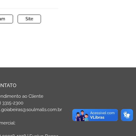
ram
Site
NTATO
endimento ao Cliente
) 3315-2300
.goiabeiras@soulmalls.com.br
ercial: