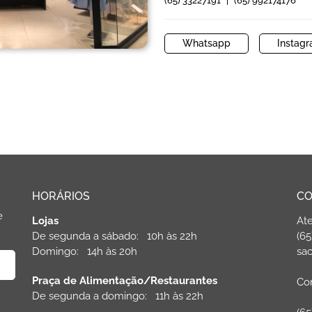
(65) 33227191
|
(65) 992174176
Whatsapp
Instag
HORÁRIOS
CO
e
Lojas
At
De segunda a sábado: 10h às 22h
(65
Domingo: 14h às 20h
sac
Praça de Alimentação/Restaurantes
Com
De segunda a domingo: 11h às 22h