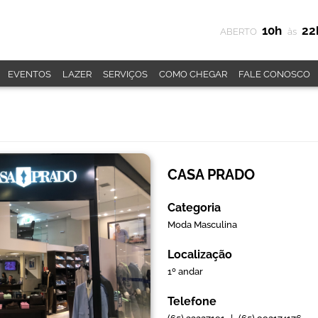
10h
22
ABERTO
às
EVENTOS
LAZER
SERVIÇOS
COMO CHEGAR
FALE CONOSCO
CASA PRADO
Categoria
Moda Masculina
Localização
1º andar
Telefone