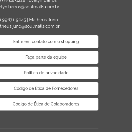
) 99918-1228 | Evelyn Barros
elyn.barros@soulmalls.com.br
) 99671-9045 | Matheus Juno
theus.juno@soulmalls.com.br
Entre em contato com o shopping
Faça parte da equipe
Politica de privacidade
Código de Ética de Fornecedores
Código de Ética de Colaboradores