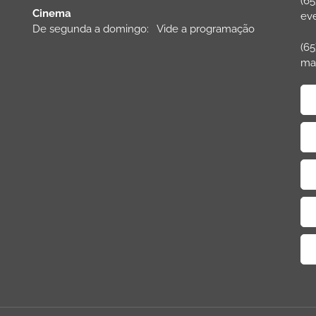
(65
Cinema
ev
De segunda a domingo: Vide a programação
(65
ma