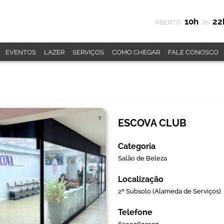
10h
22
ABERTO
às
EVENTOS
LAZER
SERVIÇOS
COMO CHEGAR
FALE CONOSCO
ESCOVA CLUB
Categoria
Salão de Beleza
Localização
2º Subsolo (Alameda de Serviços)
Telefone