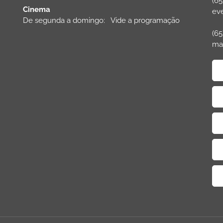
(65
Cinema
ev
De segunda a domingo: Vide a programação
(65
ma