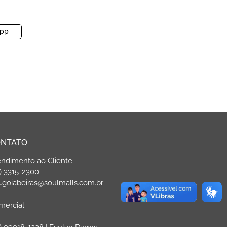
pp
NTATO
endimento ao Cliente
) 3315-2300
.goiabeiras@soulmalls.com.br
ercial: