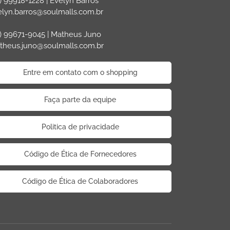
) 99918-1228 | Evelyn Barros
elyn.barros@soulmalls.com.br
) 99671-9045 | Matheus Juno
theus.juno@soulmalls.com.br
Entre em contato com o shopping
Faça parte da equipe
Politica de privacidade
Código de Ética de Fornecedores
Código de Ética de Colaboradores