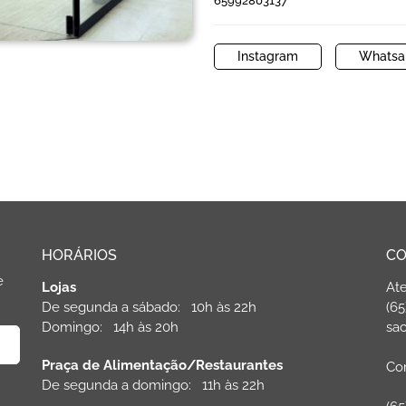
65992803137
Instagram
Whatsa
HORÁRIOS
CO
e
Lojas
At
De segunda a sábado: 10h às 22h
(65
Domingo: 14h às 20h
sac
Praça de Alimentação/Restaurantes
Com
De segunda a domingo: 11h às 22h