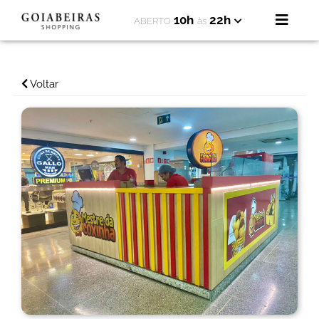
10h
22h
ABERTO
às
Voltar